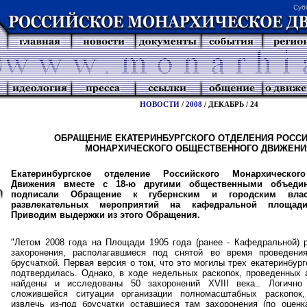
Суб
НОВОСТИ
/
2008
/ ДЕКАБРЬ / 24
ОБРАЩЕНИЕ ЕКАТЕРИНБУРГСКОГО ОТДЕЛЕНИЯ РОСС
МОНАРХИЧЕСКОГО ОБЩЕСТВЕННОГО ДВИЖЕНИ
Екатеринбургское отделение Российского Монархическог
Движения вместе с 18-ю другими общественными объедин
подписали Обращение к губернским и городским вла
развлекательных мероприятий на кафедральной площади 
Приводим выдержки из этого Обращения.
"Летом 2008 года на Площади 1905 года (ранее - Кафедральной) 
захоронения, располагавшиеся под снятой во время проведени
брусчаткой. Первая версия о том, что это могилы трех екатеринбург
подтвердилась. Однако, в ходе недельных раскопок, проведенных 
найдены и исследованы 50 захоронений XVIII века.. Логичн
сложившейся ситуации организации полномасштабных раскопок
извлечь из-под брусчатки оставшиеся там захоронения (по оценк