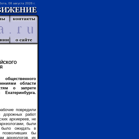
бота, 08 августа 2026 г.
ИЙСКОГО
Я
о общественного
ениями области
стям о запрете
Екатеринбурга.
рабочие повредили
я дорожных работ
ских архиереев, не
археологами, были
о было ожидать в
, позволивших бы
ам археологов, их