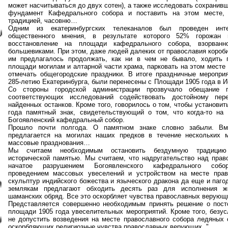
может насчитываться до двух сотен), а также исследовать сохранив
фундамент Кафедрального собора и поставить на этом месте, 
традицией, часовню…
Одним из екатеринбургских телеканалов был проведен инте
общественного мнения, в результате которого 52% горожан 
восстановление на площади кафедрального собора, взорван
большевиками. При этом, даже людей далеких от православия короби
им предлагалось продолжать, как ни в чем не бывало, ходить 
площади могилам и алтарной части храма, парковать на этом месте
отмечать общегородские праздники. В итоге праздничные меропри
285-летию Екатеринбурга, были перенесены с Площади 1905 года в И
Со стороны городской администрации прозвучало обещание 
соответствующих исследований содействовать достойному пер
найденных останков. Кроме того, говорилось о том, чтобы установи
года памятный знак, свидетельствующий о том, что когда-то на
Богоявленский кафедральный собор.
Прошло почти полгода. О памятном знаке словно забыли. Вм
предлагается на могилах наших предков в течение нескольких 
массовые празднования…
Мы считаем необходимым остановить бездумную традицию
исторической памятью. Мы считаем, что надругательство над прав
начатое разрушением Богоявленского кафедрального собо
проведением массовых увеселений и устройством на месте прав
скульптур индийского божества и языческого дракона да еще и паг
землякам предлагают обходить десять раз для исполнения ж
шаманских обряд. Все это оскорбляет чувства православных верующ
Представляется совершенно необходимым принять решение о пост
площади 1905 года увеселительных мероприятий. Кроме того, безус
не допустить возведения на месте православного собора ледяных с
оскорбляющих религиозные чувства православных верующих. "