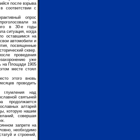
шийся после взрыва
в соответствии с
рактивный опрос
проголосовали за
ного в 30-е годы
ла ситуация, когда
по оставшимся на
 свои автомобили и
ятия, посвященные
сторический сквер.
после проведения
езахоронению уже
ть на Площади 1905
 этом месте стоял
есто этого вновь
месяцев проводить
 глумления над
ославной святыней
ра продолжается
ославных алтарей
оды, которую нашим
еланий, совершая
их.
оянном запрете на
ловно, необходимо
татуй и строений,