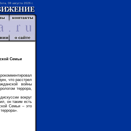
бота, 08 августа 2026 г.
ской Семьи
прокомментировал
ен, что расстрел
жданской войны
рологом террора,
дискуссии вокруг
ил, он таким есть
ской Семьи – это
 террора».