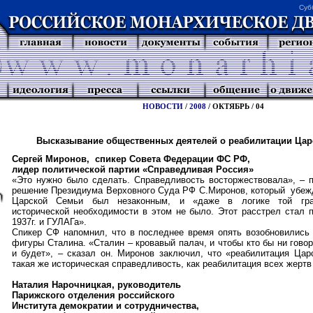
Суб
НОВОСТИ
/
2008
/ ОКТЯБРЬ / 04
Высказывание общественных деятелей о реабилитации Цар
Сергей Миронов, спикер Совета Федерации ФС РФ,
лидер политической партии «Справедливая Россия»
«Это нужно было сделать. Справедливость восторжествовала», – 
решение Президиума Верховного Суда РФ С.Миронов, который убежд
Царской Семьи был незаконным, и «даже в логике той гра
исторической необходимости в этом не было. Этот расстрел стал п
1937г. и ГУЛАГа».
Спикер СФ напомнил, что в последнее время опять возобновились 
фигуры Сталина. «Сталин – кровавый палач, и чтобы кто бы ни говор
и будет», – сказал он. Миронов заключил, что «реабилитация Цар
такая же историческая справедливость, как реабилитация всех жертв
Наталия Нарочницкая, руководитель
Парижского отделения российского
Института демократии и сотрудничества,