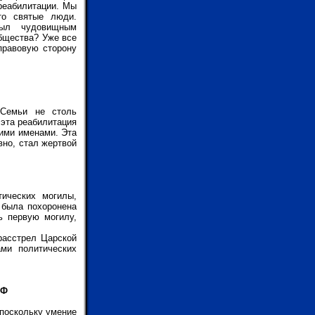
 реабилитации. Мы
то святые люди.
был чудовищным
бщества? Уже все
правовую сторону
 Семьи не столь
 эта реабилитация
оими именами. Эта
вно, стал жертвой
ических могилы,
 была похоронена
ь первую могилу,
расстрел Царской
ми политических
СФ
поскольку умение