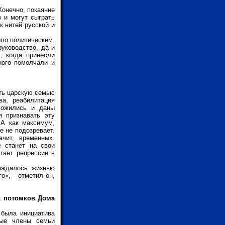
Конечно, покаяние
з и могут сыграть
к нитей русской и
ыло политическим,
уководство, да и
, когда принесли
ного помолчали и
ть царскую семью
а, реабилитация
ложились и даны
я признавать эту
 А как максимум,
е не подозревает.
чит, временных.
е станет на свои
тает репрессии в
лаждалось жизнью
», - отметил он,
х потомков Дома
 была инициатива
ные члены семьи