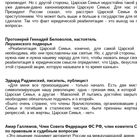
производит. Но с другой стороны, Царская Семья недостойна такой
уже давным-давно канонизировали Царскую Семью. Для нас э
Президент России сказал, что расстрел Царской Семьи 
преступлением. Что может быть выше и больше в государстве для о
сделали. Так что факт юридической реабилитации - это выход на 
вопроса».
Протоиерей Геннадий Беловолов, настоятель
Леушинского подворья
«Реабилитация Царской Семьи, конечно, для самой Царской
необходима, ибо они прославлены как святые. Но, с другой стороны,
нужна нам и нужна нашему народу для того, чтобы назвать вещи св
реабилитация в юридическом смысле определяет, что Царь, безусло
этой страшной акции, которую называли в то время казнью».
Эдвард Радзинский, писатель, публицист
«Для меня все произошедшее - только начало. Есть две мист
символизирующие нашу революцию: одна - грязная яма, в которой
Царская Семья, а другая - Мавзолей. И пытаясь достойно закрыт
необходимо обязательно подумать и о второй».
«Было очень странно, что члены Уралисполкома, организовавшие 
Семьи и погибшие в сталинских чистках, были признаны жертва
репрессий, а их жертвы, Царская Семья, - нет».
Амир Галлямов, Член Совета Федерации ФС РФ, член комитета 
по правовым и судебным вопросам
«Это решение поднимет авторитет России на международной арене, 