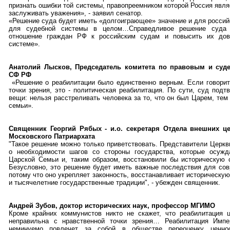
признать ошибки той системы, правопреемником которой Россия явля
заслуживать уважения», - заявил сенатор.
«Решение суда будет иметь «долгоиграющее» значение и для россий
для судебной системы в целом…Справедливое решение суда 
отношение граждан РФ к российским судам и повысить их дов
системе».
Анатолий Лысков, Председатель комитета по правовым и су
СФ РФ
«Решение о реабилитации было единственно верным. Если говорит
точки зрения, это - политическая реабилитация. По сути, суд под
вещи: нельзя расстреливать человека за то, что он был Царем, тем
семьи».
Священник Георгий Рябых - и.о. секретаря Отдела внешних ц
Московского Патриархата
"Такое решение можно только приветствовать. Представители Церкв
о необходимости шагов со стороны государства, которые осужд
Царской Семьи и, таким образом, восстановили бы историческую
Безусловно, это решение будет иметь важные последствия для сов
потому что оно укрепляет законность, восстанавливает историческу
и тысячелетние государственные традиции", - убежден священник.
Андрей Зубов, доктор исторических наук, профессор МГИМО
Кроме крайних коммунистов никто не скажет, что реабилитация 
неправильна с нравственной точки зрения… Реабилитация Импе
неминуемо повлечет за собой в обществе переоценку ценно