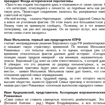
президент Фонда исторической перспективы
«Просто мы отдаем последнюю дань и отрекаемся от своих грехов. 
- это категория, относящаяся к личности, но подобные акты как ра
такую роль. Происходит соединение, казалось бы, разорванных наве
советской истории».
«На мой взгляд, - сказала Нарочницкая, - убийство Царской Семьи б
а вовсе не уголовным фактом. Об этом знало все большевистское р
Ленину тоже не преминули сообщить. По-моему, он в тот момент
телеграмму, как раз вел заседание. Он ее прочел вслух, все нем
потом снова стали заседать».
Иван Мельников, первый зам.председателя КПРФ
считает неоправданным решение Верховного суда РФ реабилитирова
и называет такую «трактовку» временной. По мнению Мельников
Романовых - это попытка «влезть в те оценки, которые уже с
временем относительно фактов далеких дней истории». «Сегодн
позицию наших предков неверной - как минимум, неуважительно.
опасно. Верховный Суд взял на себя ответственность, о которой даж
Я убежден, что это решение из разряда конъюнктурных, а, зна
Сегодняшняя трактовка будет рано или поздно исправлена и вс
места», - заявил Мельников. Мельников также дал понять, что счи
отношении царской семьи оправданными.
«Не большевики, а весь трудовой народ, за счет которого нас
высшее общество, вынесло Царской Семье приговор и исполнило его
назвав расстрел Романовых «логичным выплеском народного гнева».
Иван Арцишевский, представитель Ассоциации морганатически
Романовых
«Сама семья не ставила самоцелью получить реабилитацию. Это
(Великой Княгини - ред.) Марии Владимировны, а все осталь