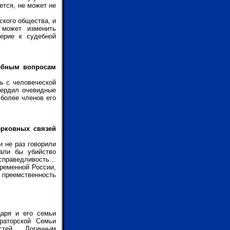
ется, не может не
ского общества, и
может изменить
ерие к судебной
дебным вопросам
ь с человеческой
твердил очевидные
 более членов его
ерковных связей
и не раз говорили
али бы убийство
 справедливость…
ременной России,
ю преемственность
царя и его семьи
раторской Семьи
стей… Логичным