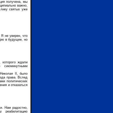
ация получена, мы
нципиально важно,
 лику святых уже
 Я не уверен, что
рю в будущее, но
, которого ждали
о сиюминутными
Николая II, было
беда права. Вслед
ами политических
ения и отказаться
и. Нам радостно,
у реабилитацию