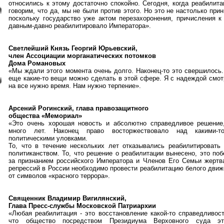
относились к этому достаточно спокойно. Сегодня, когда реабилит
говорим, что да, мы не были против этого. Но это не настолько при
поскольку государство уже актом перезахоронения, причисления к
давным-давно реабилитировало Императора».
Светлейший Князь Георгий Юрьевский,
член Ассоциации морганатических потомков
Дома Романовых
«Мы ждали этого момента очень долго. Наконец-то это свершилось.
еще какие-то вещи можно сделать в этой сфере. Я с надеждой смот
на все нужно время. Нам нужно терпение».
Арсений Рогинский, глава правозащитного
общества «Мемориал»
«Это очень хорошая новость и абсолютно справедливое решение
много лет. Наконец право восторжествовало над какими-т
политическими уловками.
То, что в течение нескольких лет отказывались реабилитировать 
политиканством. То, что решение о реабилитации вынесено, это по
за признанием российского Императора и Членов Его Семьи жертв
репрессий в России необходимо провести реабилитацию белого движ
от символов «красного террора».
Священник Владимир Вигилянский,
Глава Пресс-службы Московской Патриархии
«Любая реабилитация - это восстановление какой-то справедливост
что общество посредством Президиума Верховного суда эт